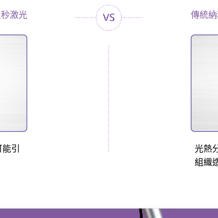
皮秒激光
傳統納
可能引
光熱
組織