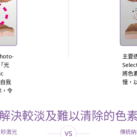
oto-
主要
稱「光
Selec
c
將色
，自我
慢，
除，令
解決較淡及難以清除的色
皮秒激光
傳統納