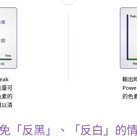
ak
輸出時
能量可
Pow
色素的
的色
難以清
免「反黑」、「反白」的